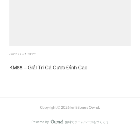
2024.11.01 13:28
KM88 – Giải Trí Cá Cược Đỉnh Cao
Copyright ©
2026
km88one's Ownd
.
Powered by
無料でホームページをつくろう
AmebaOwnd
フォロー