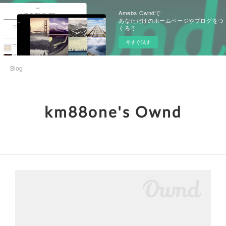
Ameba Owndで
あなただけのホームページやブログをつ
くろう
今すぐ試す
Blog
km88one's Ownd